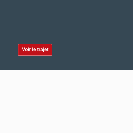
Voir le trajet
Suivez-nous
©2026 COLLINI WELTER IMMOBILIERE