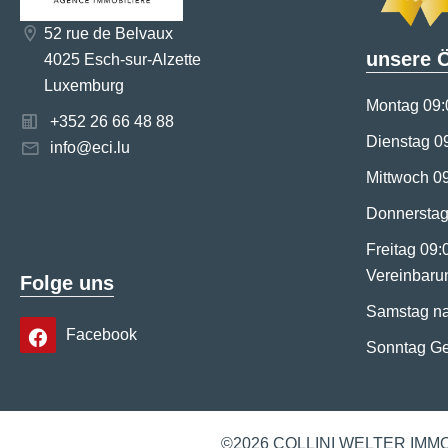
52 rue de Belvaux
unsere 
4025 Esch-sur-Alzette
Luxemburg
Montag 09:
+352 26 66 48 88
Dienstag 0
info@eci.lu
Mittwoch 0
Donnerstag
Freitag 09
Vereinbaru
Folge uns
Samstag na
Facebook
Sonntag G
©2026 COLLINI WELTER IMM