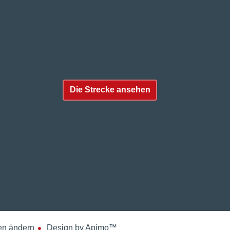
Die Strecke ansehen
en ändern
Design by
Apimo™