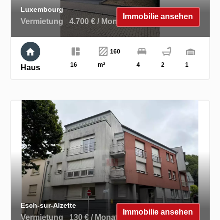
Luxembourg
Immobilie ansehen
Vermietung
4.700 € / Monat
160
16
m²
4
2
1
Haus
Esch-sur-Alzette
Immobilie ansehen
Vermietung
130 € / Monat