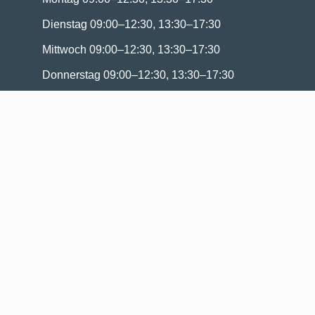
Dienstag 09:00–12:30, 13:30–17:30
Mittwoch 09:00–12:30, 13:30–17:30
Donnerstag 09:00–12:30, 13:30–17:30
Freitag 09:00–12:30, Nachmittag nach
Vereinbarung
Samstag nach Vereinbarung
Sonntag Geschlossen
Menü
Home
Verkaufsobjekte
Wert-Schätzungen
Über uns
Kontakt