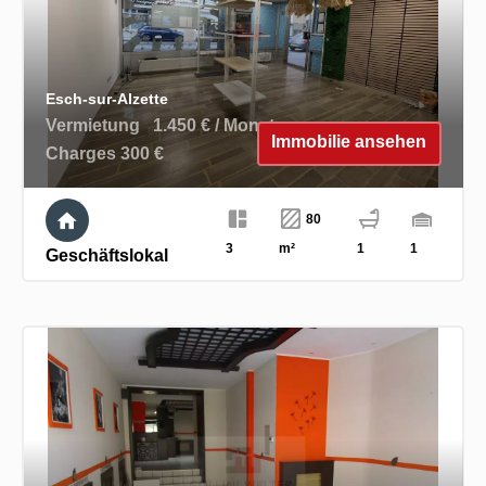
Esch-sur-Alzette
Vermietung
1.450 € / Monat
Immobilie ansehen
Charges 300 €
80
3
m²
1
1
Geschäftslokal