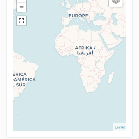
−
Leaflet