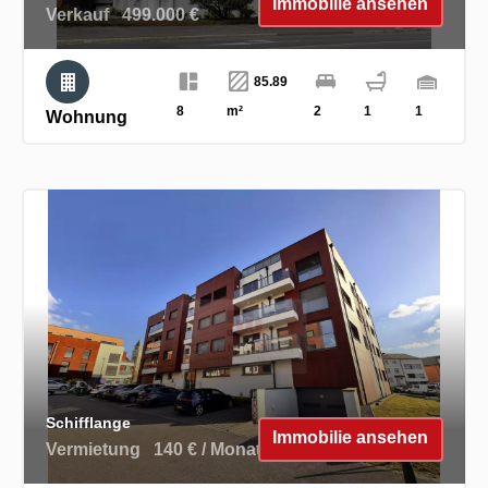
Immobilie ansehen
Verkauf
499.000 €
85.89
8
m²
2
1
1
Wohnung
Schifflange
Immobilie ansehen
Vermietung
140 € / Monat