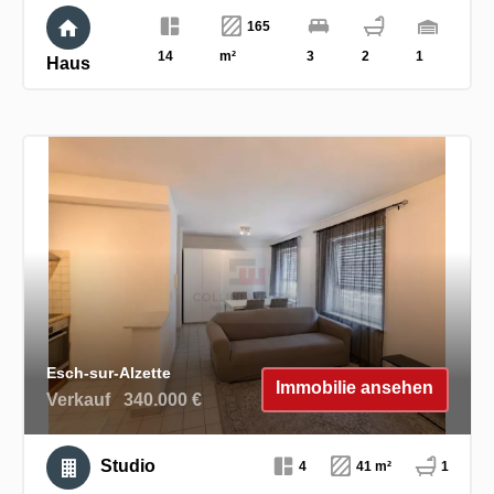
165
14
m²
3
2
1
Haus
Esch-sur-Alzette
Immobilie ansehen
Verkauf
340.000 €
Studio
4
41 m²
1