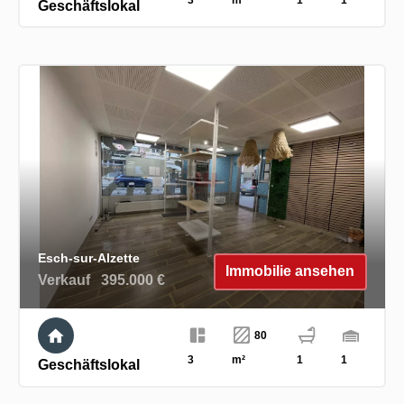
3
m²
1
1
Geschäftslokal
Esch-sur-Alzette
Immobilie ansehen
Verkauf
395.000 €
80
3
m²
1
1
Geschäftslokal