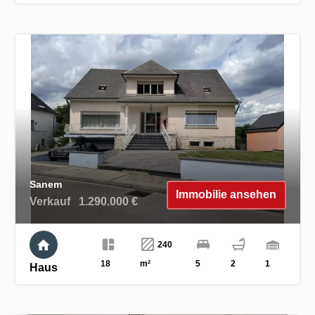
Sanem
Immobilie ansehen
Verkauf
1.290.000 €
240
18
m²
5
2
1
Haus