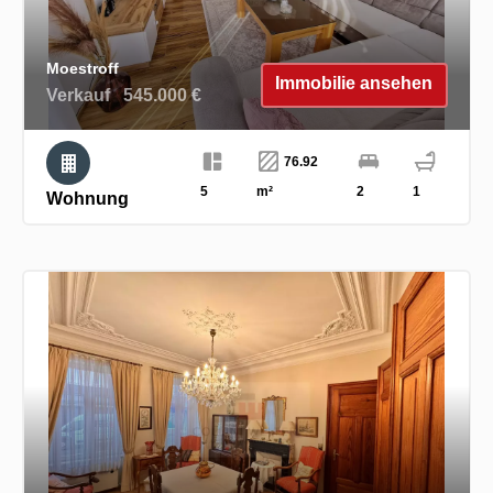
Moestroff
Immobilie ansehen
Verkauf
545.000 €
76.92
5
m²
2
1
Wohnung