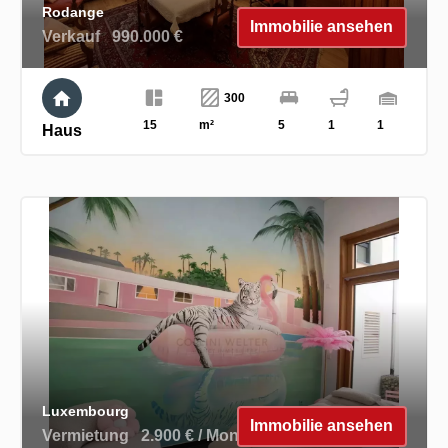
Rodange
Immobilie ansehen
Verkauf
990.000 €
300
15
m²
5
1
1
Haus
Luxembourg
Immobilie ansehen
Vermietung
2.900 € / Monat