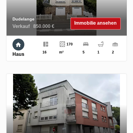
Dudelange
Immobilie ansehen
Verkauf
850.000 €
170
16
m²
5
1
2
Haus