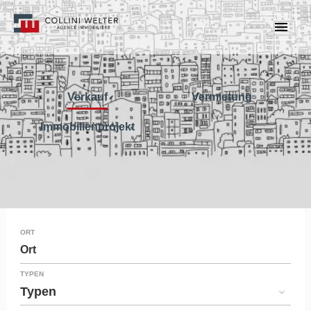
Verkauf
Vermietung
Immobilienprojekt
ORT
Ort
TYPEN
Typen