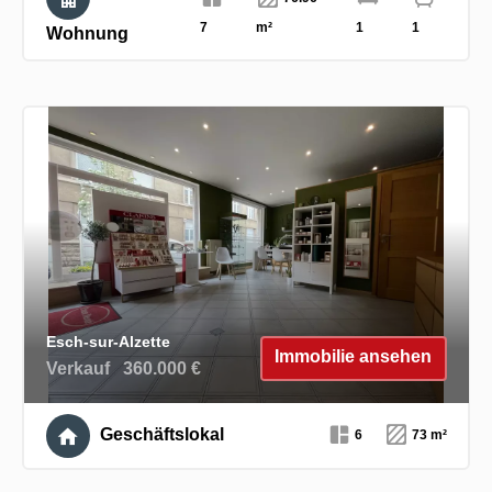
7
m²
1
1
Wohnung
Esch-sur-Alzette
Immobilie ansehen
Verkauf
360.000 €
Geschäftslokal
6
73 m²